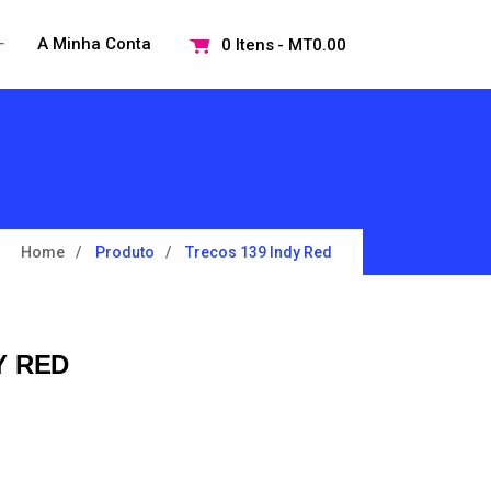
+
A Minha Conta
0 Itens
MT0.00
Open
menu
Home
Produto
Trecos 139 Indy Red
Y RED