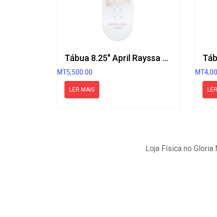
Tábua 8.25″ April Rayssa Leal HH
MT
5,500.00
MT
4,0
LER MAIS
LER
Loja Física no Glori