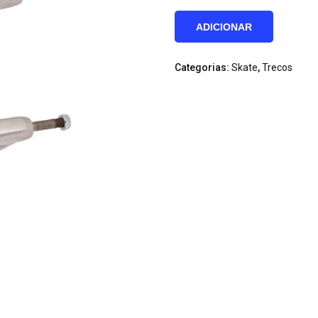
Quantidade
ADICIONAR
de
Trecos
Categorias:
Skate
,
Trecos
139
Indy
Red