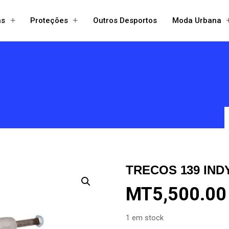
+
+
ns
Proteções
Outros Desportos
Moda Urbana
Open
Open
menu
menu
TRECOS 139 IND
MT
5,500.00
1 em stock