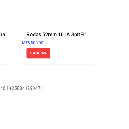
Tábua 8.5″ R7 Blind Maxham
Rodas 52mm 101A SpitFire Formula Four
MT
5,500.00
ADICIONAR
86748 | +258841293471