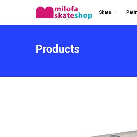
+
Skate
Pati
Open
menu
Products