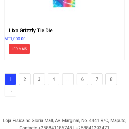
Lixa Grizzly Tie Die
MT
1,000.00
LER MAIS
1
2
3
4
…
6
7
8
→
Loja Física no Gloria Mall, Av. Marginal, No. 4441 R/C, Maputo,
Contacto:+258841186748 | +258841293471