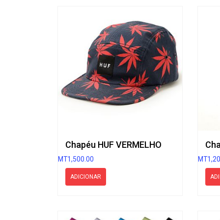
Chapéu HUF VERMELHO
MT
1,500.00
MT
1,2
ADICIONAR
AD