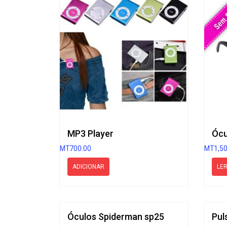
Sem 
MP3 Player
MT
700.00
MT
1,5
ADICIONAR
LER
Óculos Spiderman sp25
Pul