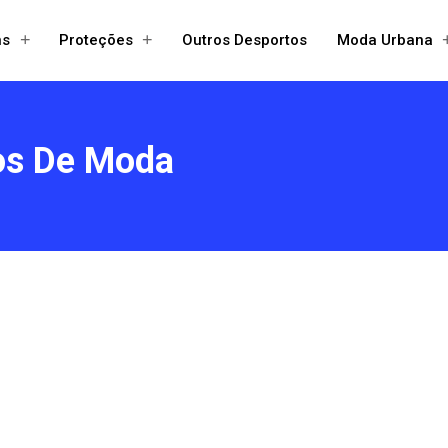
+
+
ns
Proteções
Outros Desportos
Moda Urbana
Open
Open
menu
menu
os De Moda