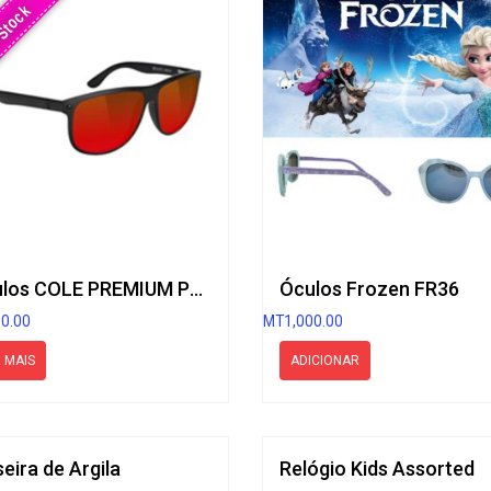
Stock
Óculos COLE PREMIUM POLARIZED BLACK RED
Óculos Frozen FR36
00.00
MT
1,000.00
 MAIS
ADICIONAR
seira de Argila
Relógio Kids Assorted