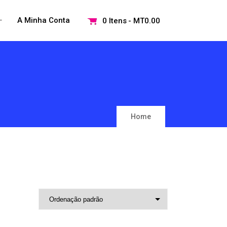
+
A Minha Conta
0 Itens
MT0.00
Open
menu
Home