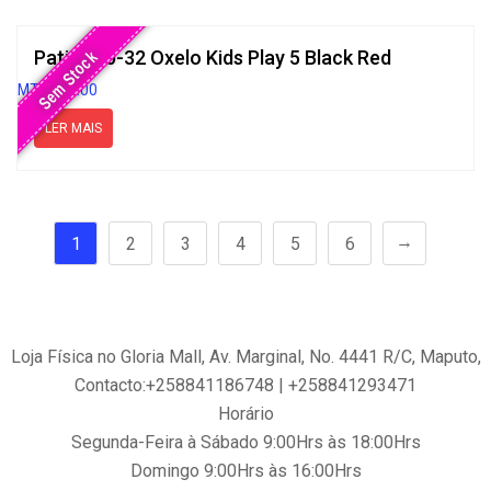
Patins 30-32 Oxelo Kids Play 5 Black Red
Sem Stock
MT
7,000.00
LER MAIS
→
1
2
3
4
5
6
Loja Física no Gloria Mall, Av. Marginal, No. 4441 R/C, Maputo,
Contacto:+258841186748 | +258841293471
Horário
Segunda-Feira à Sábado 9:00Hrs às 18:00Hrs
Domingo 9:00Hrs às 16:00Hrs