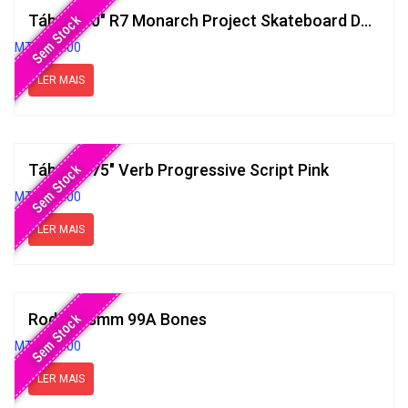
Tábua 8.0″ R7 Monarch Project Skateboard Decks Brown
Sem Stock
MT
5,500.00
LER MAIS
Tábua 7.75″ Verb Progressive Script Pink
Sem Stock
MT
3,500.00
LER MAIS
Rodas 53mm 99A Bones
Sem Stock
MT
5,500.00
LER MAIS