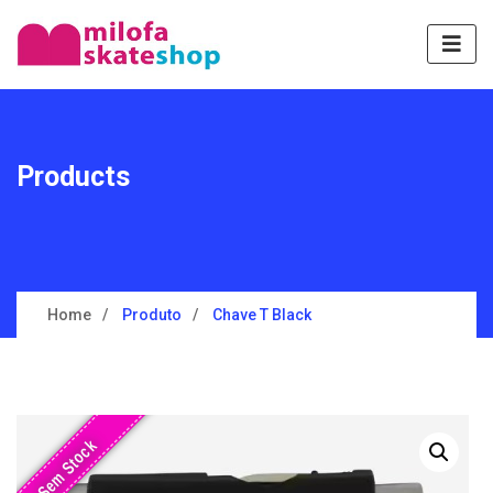
Products
Home
Produto
Chave T Black
Sem Stock