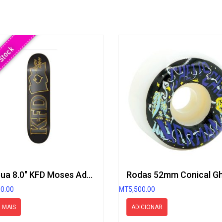
Stock
Tábua 8.0″ KFD Moses Adams 3D Pro
00.00
MT
5,500.00
 MAIS
ADICIONAR