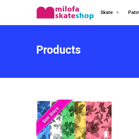
+
Skate
Pati
Open
menu
Products
Sem Stock