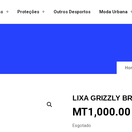
+
+
ns
Proteções
Outros Desportos
Moda Urbana
Open
Open
menu
menu
Ho
LIXA GRIZZLY 
MT
1,000.00
Esgotado