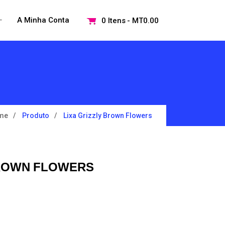
+
A Minha Conta
0 Itens
MT0.00
Open
menu
me
Produto
Lixa Grizzly Brown Flowers
BROWN FLOWERS