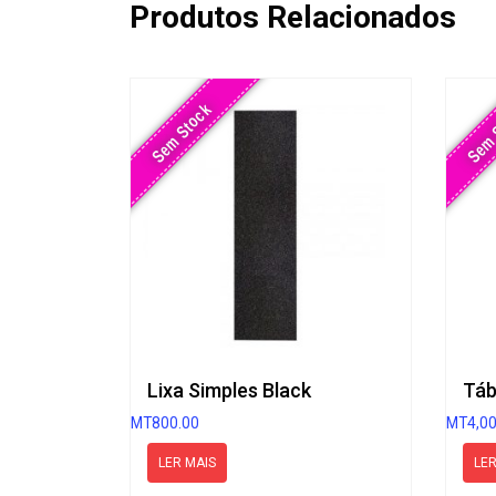
Produtos Relacionados
Sem Stock
Sem 
Lixa Simples Black
MT
800.00
MT
4,0
LER MAIS
LER