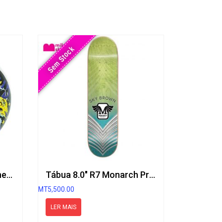
Sem Stock
Rodas 52mm Conical Ghetto Child Blue
Tábua 8.0″ R7 Monarch Project Skateboard Decks Brown
MT
5,500.00
LER MAIS