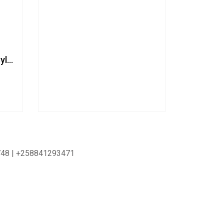
Tábua 8.25″ April Yoto Sylmar 825
86748 | +258841293471