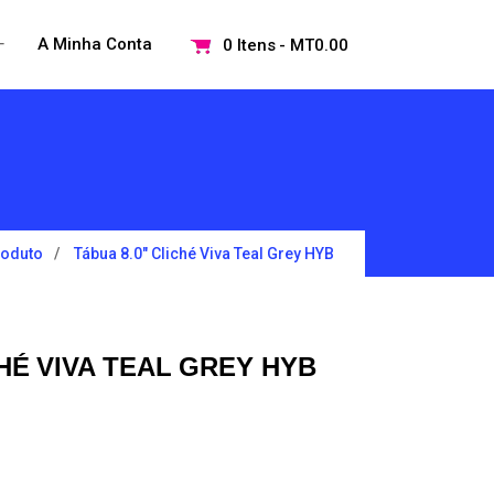
+
A Minha Conta
0 Itens
MT0.00
Open
menu
roduto
Tábua 8.0″ Cliché Viva Teal Grey HYB
CHÉ VIVA TEAL GREY HYB