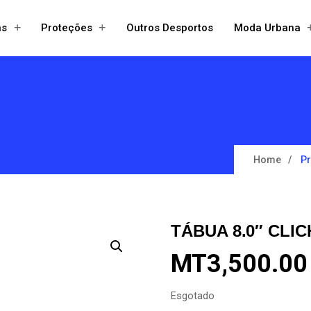
+
+
ns
Proteções
Outros Desportos
Moda Urbana
Open
Open
menu
menu
Home
P
TÁBUA 8.0″ CLI
MT
3,500.00
Esgotado