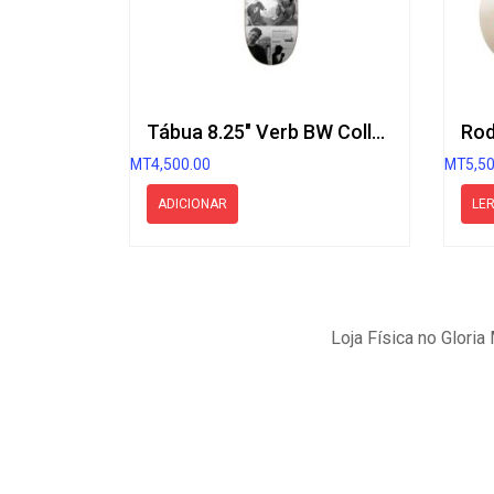
Tábua 8.25″ Verb BW Collage 93 Series
Rod
MT
4,500.00
MT
5,5
ADICIONAR
LER
Loja Física no Glori