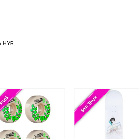
ey HYB
Stock
Sem Stock