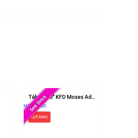
Tábua 8.0″ KFD Moses Adams 3D Pro
Sem Stock
MT
4,000.00
LER MAIS