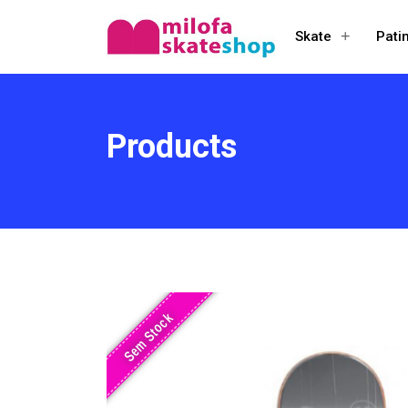
+
Skate
Pati
Open
menu
Products
Sem Stock