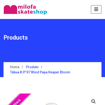
Products
Home
Produto
Tábua 8.0″ R7 Blind Papa Reaper Bloom
Sem Stock