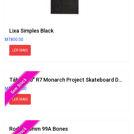
Lixa Simples Black
MT
800.00
LER MAIS
Tábua 8.0″ R7 Monarch Project Skateboard Decks Brown
Sem Stock
MT
5,500.00
LER MAIS
Rodas 53mm 99A Bones