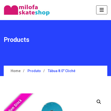
Products
Home
Produto
Tábua 8.0″ Cliché
Sem Stock