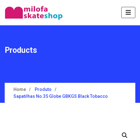
Products
Home
Produto
Sapatilhas No.35 Globe GBKGS Black Tobacco