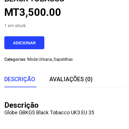
MT
3,500.00
1 em stock
Quantidade
ADICIONAR
de
Sapatilhas
Categorias:
Moda Urbana
,
Sapatilhas
No.35
Globe
GBKGS
DESCRIÇÃO
AVALIAÇÕES (0)
Black
Tobacco
Descrição
Globe GBKGS Black Tobacco UK3 EU 35