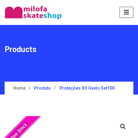
Products
Home
Produto
Proteções XS Oxelo Set100
Sem Stock