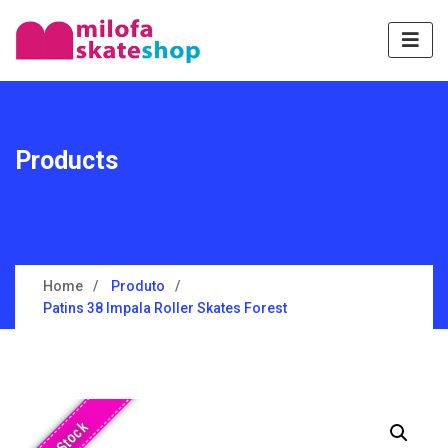
Products
Home
Produto
Patins 38 Impala Roller Skates Forest
Sem Stock