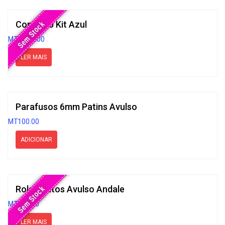
Cones 10 Kit Azul
Sem Stock
MT
1,000.00
LER MAIS
Parafusos 6mm Patins Avulso
MT
100.00
ADICIONAR
Rolamentos Avulso Andale
Sem Stock
MT
200.00
LER MAIS