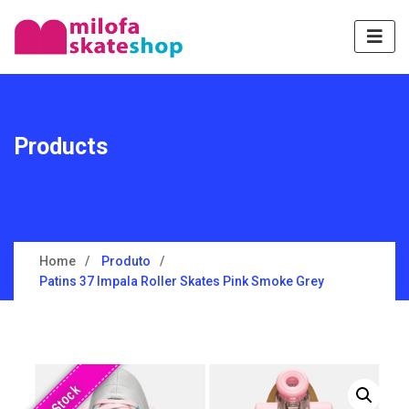
Products
Home
Produto
Patins 37 Impala Roller Skates Pink Smoke Grey
Sem Stock