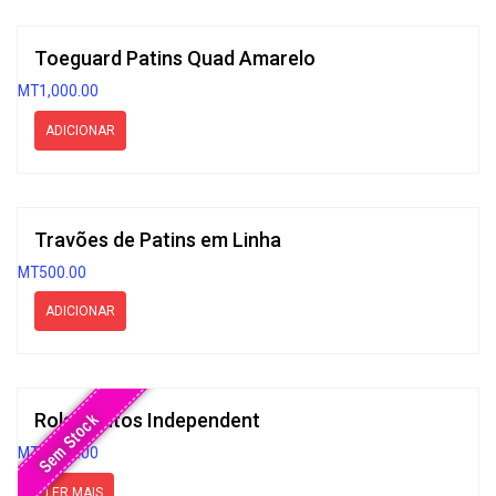
Toeguard Patins Quad Amarelo
MT
1,000.00
ADICIONAR
Travões de Patins em Linha
MT
500.00
ADICIONAR
Rolamentos Independent
Sem Stock
MT
2,500.00
LER MAIS