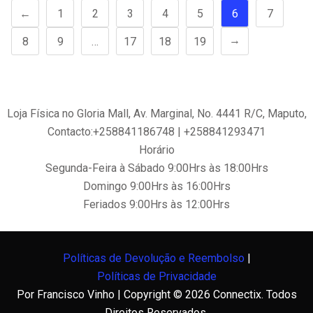
←
1
2
3
4
5
6
7
→
8
9
…
17
18
19
Loja Física no Gloria Mall, Av. Marginal, No. 4441 R/C, Maputo,
Contacto:+258841186748 | +258841293471
Horário
Segunda-Feira à Sábado 9:00Hrs às 18:00Hrs
Domingo 9:00Hrs às 16:00Hrs
Feriados 9:00Hrs às 12:00Hrs
Políticas de Devolução e Reembolso
|
Políticas de Privacidade
Por Francisco Vinho | Copyright © 2026 Connectix. Todos
Direitos Reservados.